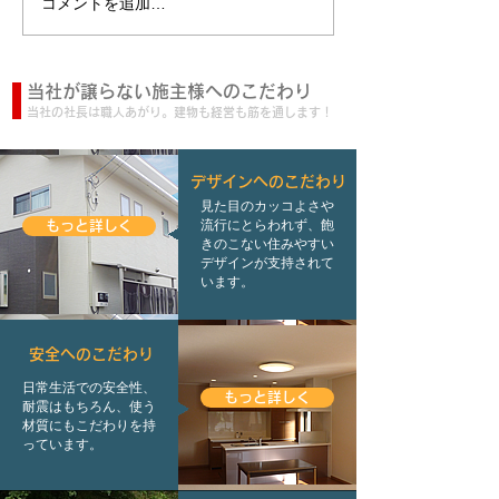
コメントを追加…
当社が譲らない施主様へのこだわり
当社の社長は職人あがり。建物も経営も筋を通します！
デザインへのこだわり
見た目のカッコよさや
流行にとらわれず、飽
もっと詳しく
きのこない住みやすい
デザインが支持されて
います。
安全へのこだわり
日常生活での安全性、
もっと詳しく
耐震はもちろん、使う
材質にもこだわりを持
っています。