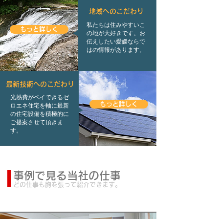
地域へのこだわり
私たちは住みやすいこ
もっと詳しく
の地が大好きです。お
伝えしたい愛媛ならで
はの情報があります。
最新技術へのこだわり
光熱費がペイできるゼ
もっと詳しく
ロエネ住宅を軸に最新
の住宅設備を積極的に
ご提案させて頂きま
す。
事例で見る当社の仕事
どの仕事も胸を張って紹介できます。
新築事例