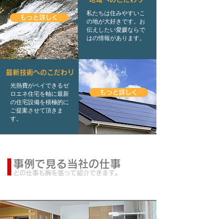
私たちは住みやすいこ
もっと詳しく
の地が大好きです。お
伝えしたい愛媛ならで
はの情報があります。
最新技術へのこだわり
光熱費がペイできるゼ
もっと詳しく
ロエネ住宅を軸に最新
の住宅設備を積極的に
ご提案させて頂きま
す。
事例で見る当社の仕事
どの仕事も胸を張って紹介できます。
新築事例