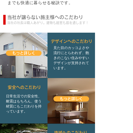
までも快適に暮らせる秘訣です。
当社が譲らない施主様へのこだわり
当社の社長は職人あがり。建物も経営も筋を通します！
デザインへのこだわり
見た目のカッコよさや
流行にとらわれず、飽
もっと詳しく
きのこない住みやすい
デザインが支持されて
います。
安全へのこだわり
日常生活での安全性、
もっと詳しく
耐震はもちろん、使う
材質にもこだわりを持
っています。
地域へのこだわり