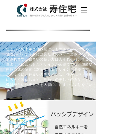
​デザインへのこだわり
当社が考えるカッコよさ＋αとは？
住まいは何十年と住み続けるものです。そのため、
住まいのデザインには見た目のカッコよさ＋αが要
求されます。住まいの使い方は人それぞれ。そこに
住まう人に合わせたデザインが必要ですし、加齢や
家族構成の変化に対応できるデザインも重要です。
このように、住まいのデザインは、住み心地・性能
に大きく関係します。見た目の美しさのみならず、
機能美という美しさを大切に、住まいづくりを行い
ます。
パッシブデザイン
自然エネルギーを