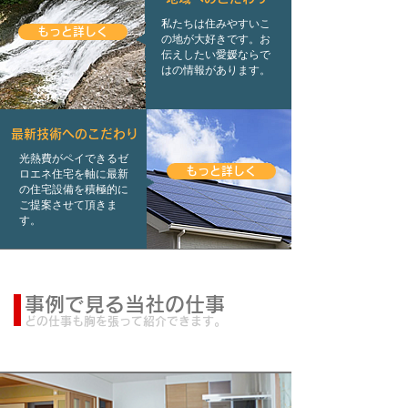
私たちは住みやすいこ
もっと詳しく
の地が大好きです。お
伝えしたい愛媛ならで
はの情報があります。
最新技術へのこだわり
光熱費がペイできるゼ
もっと詳しく
ロエネ住宅を軸に最新
の住宅設備を積極的に
ご提案させて頂きま
す。
事例で見る当社の仕事
どの仕事も胸を張って紹介できます。
新築事例