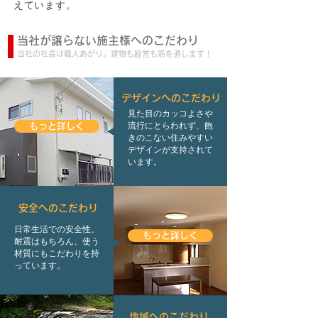
えています。
当社が譲らない施主様へのこだわり
当社の社長は職人あがり。建物も経営も筋を通します！
デザインへのこだわり
見た目のカッコよさや
流行にとらわれず、飽
もっと詳しく
きのこない住みやすい
デザインが支持されて
います。
安全へのこだわり
日常生活での安全性、
もっと詳しく
耐震はもちろん、使う
材質にもこだわりを持
っています。
地域へのこだわり