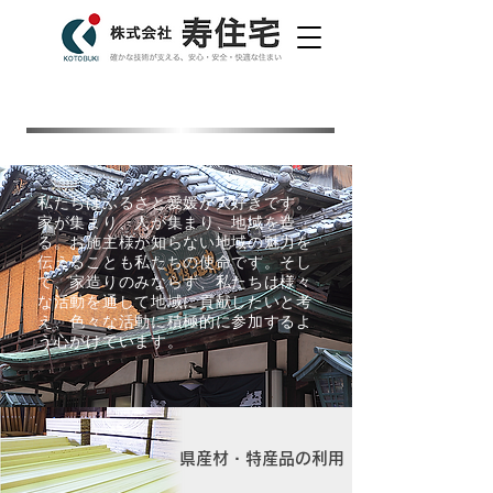
​地域へのこだわり
大好きなふるさと「愛媛」
私たちはふるさと愛媛が大好きです。
家が集まり、人が集まり、地域を造
る。お施主様が知らない地域の魅力を
伝えることも私たちの使命です。そし
て、家造りのみならず、私たちは様々
な活動を通して地域に貢献したいと考
え、色々な活動に積極的に参加するよ
う心がけています。
県産材・特産品の利用