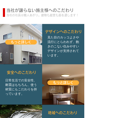
当社が譲らない施主様へのこだわり
当社の社長は職人あがり。建物も経営も筋を通します！
デザインへのこだわり
見た目のカッコよさや
流行にとらわれず、飽
もっと詳しく
きのこない住みやすい
デザインが支持されて
います。
安全へのこだわり
日常生活での安全性、
もっと詳しく
耐震はもちろん、使う
材質にもこだわりを持
っています。
地域へのこだわり