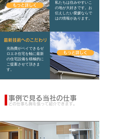
私たちは住みやすいこ
もっと詳しく
の地が大好きです。お
伝えしたい愛媛ならで
はの情報があります。
最新技術へのこだわり
光熱費がペイできるゼ
もっと詳しく
ロエネ住宅を軸に最新
の住宅設備を積極的に
ご提案させて頂きま
す。
事例で見る当社の仕事
どの仕事も胸を張って紹介できます。
新築事例