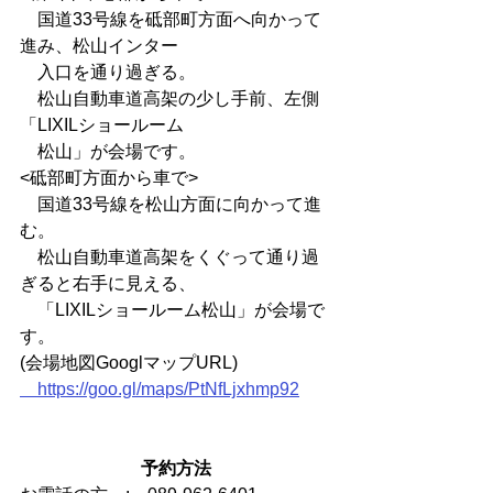
　国道33号線を砥部町方面へ向かって
進み、松山インター
　入口を通り過ぎる。
　松山自動車道高架の少し手前、左側
「LIXILショールーム
　松山」が会場です。
<砥部町方面から車で>
　国道33号線を松山方面に向かって進
む。
　松山自動車道高架をくぐって通り過
ぎると右手に見える、
　「LIXILショールーム松山」が会場で
す。
(会場地図GooglマップURL)
　https://goo.gl/maps/PtNfLjxhmp92
予約方法