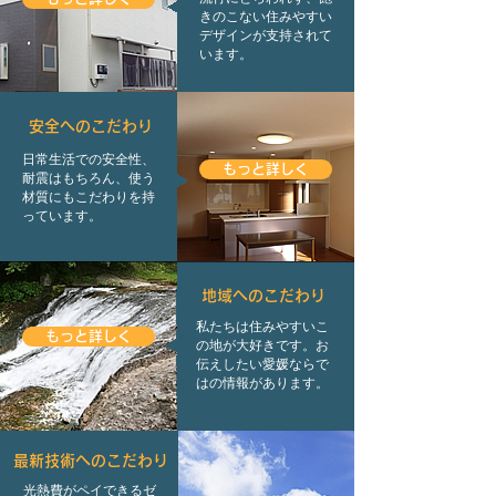
きのこない住みやすい
デザインが支持されて
います。
安全へのこだわり
日常生活での安全性、
もっと詳しく
耐震はもちろん、使う
材質にもこだわりを持
っています。
地域へのこだわり
私たちは住みやすいこ
もっと詳しく
の地が大好きです。お
伝えしたい愛媛ならで
はの情報があります。
最新技術へのこだわり
光熱費がペイできるゼ